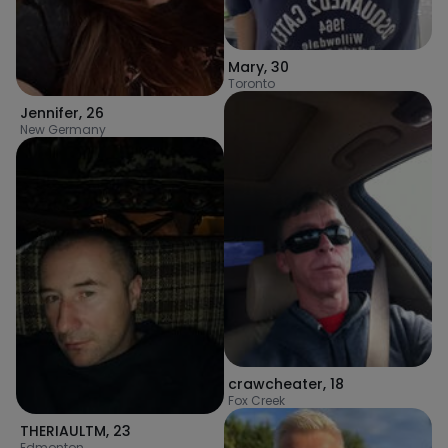
Mary
,
30
Toronto
Jennifer
,
26
New Germany
crawcheater
,
18
Fox Creek
THERIAULTM
,
23
Edmonton