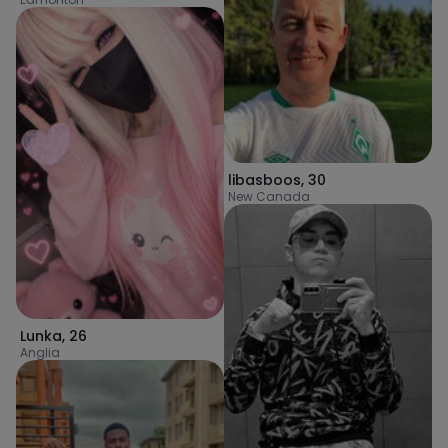
libasboos
,
30
New Canada
Lunka
,
26
Anglia