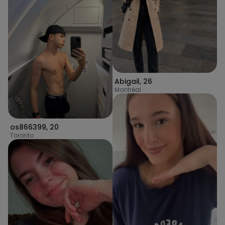
Abigail
,
26
Montréal
os866399
,
20
Toronto