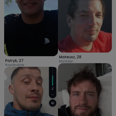
Mateusz
,
28
Patryk
,
27
Montréal
Rossendale