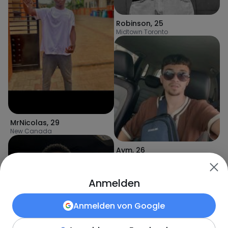
Robinson
,
25
Midtown Toronto
MrNicolas
,
29
New Canada
Aym
,
26
New Germany
Anmelden
Anmelden von
Google