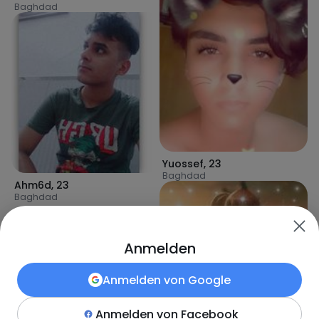
Baghdad
Yuossef
,
23
Baghdad
Ahm6d
,
23
Baghdad
Anmelden
Anmelden von
Google
Anmelden von
Facebook