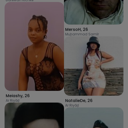
MersoH
,
26
Muḩammad Samīr
Meiashy
,
26
NatalieDe
,
26
Ar Riyāḑ
Ar Riyāḑ