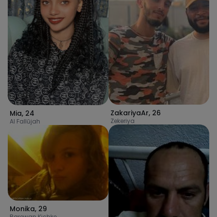
ZakariyaAr
,
26
Mia
,
24
Zekeriya
Al Fallūjah
Monika
,
29
Barewan Kichke