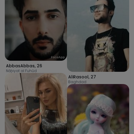
AbbasAbbas
,
26
Nāḩiyat al Fuhūd
AliRasool
,
27
Baghdad