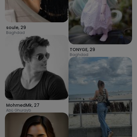
soule
,
29
Baghdad
TONYGE
,
29
Baghdad
MohmedMk
,
27
Abū Ghurayb