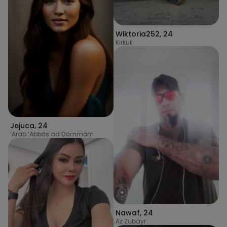
Wiktoria252
,
24
Kirkuk
Jejuca
,
24
‘Arab ‘Abbās ad Dammām
Nawaf
,
24
Az Zubayr