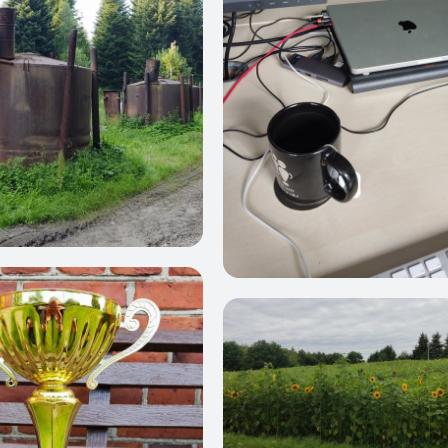
7
0
14