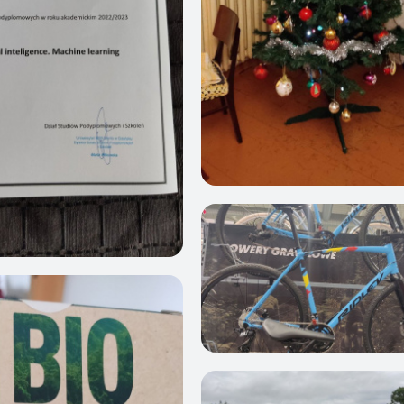
0
5
5
0
5