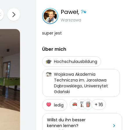
Paweł
,
?
Warszawa
super jest
Über mich
Hochschulausbildung
Wojskowa Akademia
Techniczna im. Jarosława
Dąbrowskiego, Uniwersytet
Gdański
+ 16
ledig
Willst du ihn besser
kennen lernen?