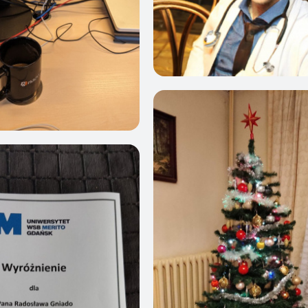
0
10
7