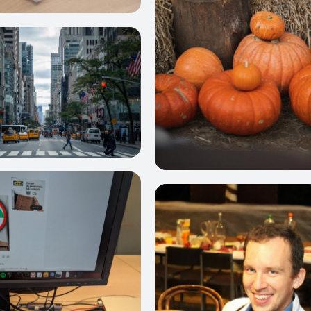
0
1
2
9