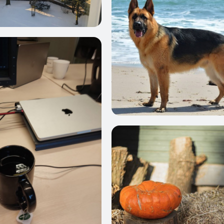
0
0
0
0
2