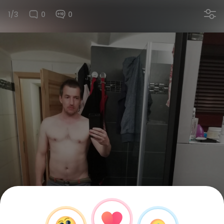
1/3
0
0