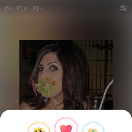
1/8
3
7