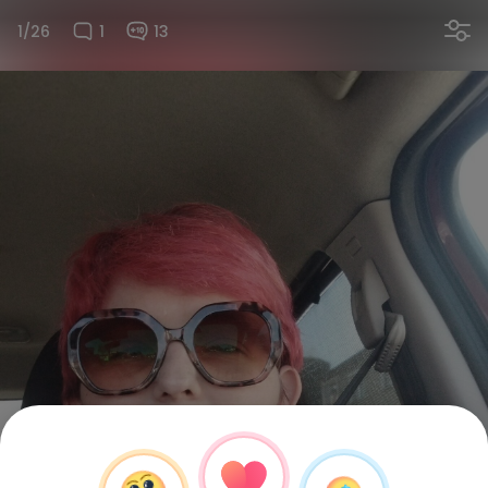
1/26
1
13